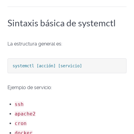
Sintaxis básica de systemctl
La estructura general es:
systemctl [acción] [servicio]
Ejemplo de servicio:
ssh
apache2
cron
docker